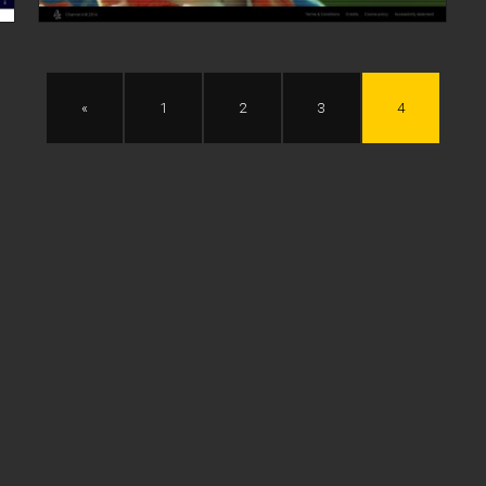
«
1
2
3
4