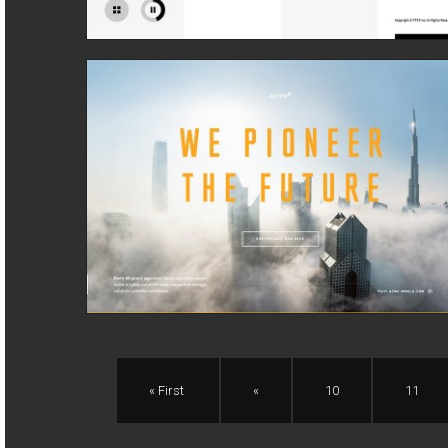
« First
«
10
11