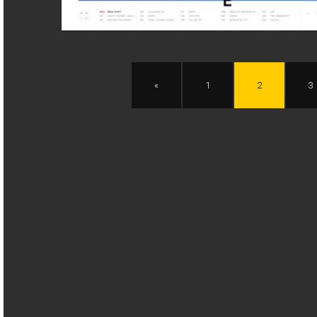
«
1
2
3