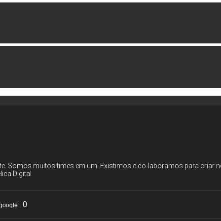
rte. Somos muitos times em um. Existimos e co-laboramos para cria
ica Digital
0
google