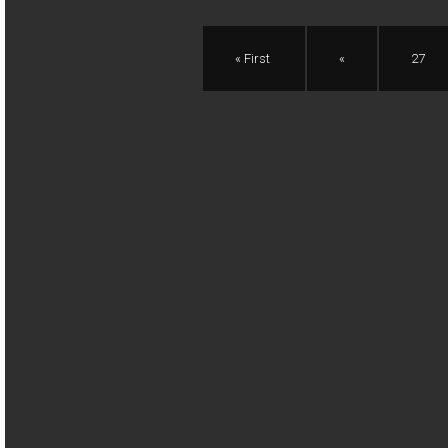
« First
«
27